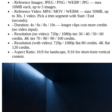
-
Reference Images:
JPEG / PNG / WEBP / JPG — max
10MB each, up to 5 images.
-
Reference Video:
MP4 / MOV / WEBM — max 50MB, up
to 30s, 1 video. Pick a trim segment with Start / End
(seconds).
-
Duration:
4s / 6s / 8s / 10s — longer clips cost more credits
(no video input).
-
Resolution (no video):
720p / 1080p tier
30 / 40 / 50 / 60
credits. 4K tier
70 / 80 / 90 / 100
credits.
-
Resolution (with video):
720p / 1080p flat
80
credits. 4K flat
120
credits.
-
Aspect Ratio:
16:9 for landscape, 9:16 for short-form vertical
content.