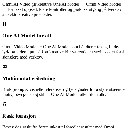
Omni AI Video gir kreative One AI Model — Omni Video Model
— for raskt oppsett, klare kontroller og praktisk utgang på tvers av
alle ekte kreative prosjekter.
One AI Model for alt
Omni Video Model er One AI Model som håndterer tekst-, bilde-,
lyd- og videoinput, slik at kreative blir værende ett sted i stedet for å
sjonglere med verktøy.
Multimodal veiledning
Bruk prompts, visuelle referanser og lydsignaler for å styre utseende,
motiv, bevegelse og stil — One AI Model tolker dem alle.
Rask iterasjon
Beveg deg raskt fra første utkast til foredlet resultat med Omni