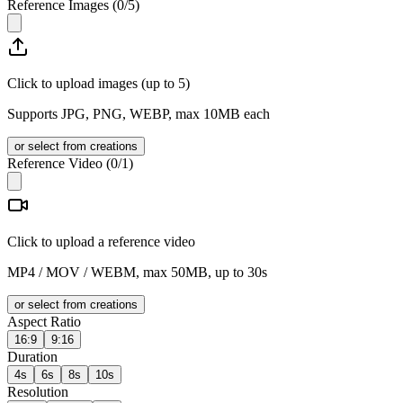
Reference Images
(
0
/
5
)
Click to upload images (up to 5)
Supports JPG, PNG, WEBP, max 10MB each
or select from creations
Reference Video
(
0
/1)
Click to upload a reference video
MP4 / MOV / WEBM, max 50MB, up to 30s
or select from creations
Aspect Ratio
16:9
9:16
Duration
4s
6s
8s
10s
Resolution