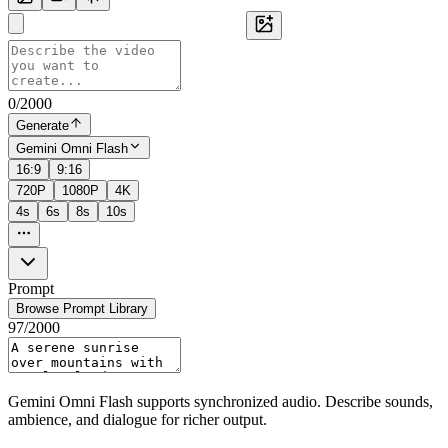
0
/
2000
Generate
Gemini Omni Flash
16:9
9:16
720P
1080P
4K
4s
6s
8s
10s
Prompt
Browse Prompt Library
97
/
2000
Gemini Omni Flash supports synchronized audio. Describe sounds,
ambience, and dialogue for richer output.