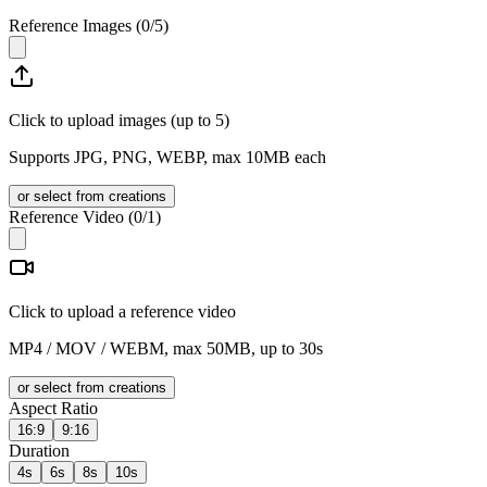
Reference Images
(
0
/
5
)
Click to upload images (up to 5)
Supports JPG, PNG, WEBP, max 10MB each
or select from creations
Reference Video
(
0
/1)
Click to upload a reference video
MP4 / MOV / WEBM, max 50MB, up to 30s
or select from creations
Aspect Ratio
16:9
9:16
Duration
4s
6s
8s
10s