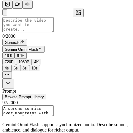
0
/
2000
Generate
Gemini Omni Flash
16:9
9:16
720P
1080P
4K
4s
6s
8s
10s
Prompt
Browse Prompt Library
97
/
2000
Gemini Omni Flash supports synchronized audio. Describe sounds,
ambience, and dialogue for richer output.