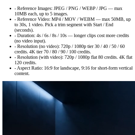
-
Reference Images:
JPEG / PNG / WEBP / JPG — max
10MB each, up to 5 images.
-
Reference Video:
MP4 / MOV / WEBM — max 50MB, up
to 30s, 1 video. Pick a trim segment with Start / End
(seconds).
-
Duration:
4s / 6s / 8s / 10s — longer clips cost more credits
(no video input).
-
Resolution (no video):
720p / 1080p tier
30 / 40 / 50 / 60
credits. 4K tier
70 / 80 / 90 / 100
credits.
-
Resolution (with video):
720p / 1080p flat
80
credits. 4K flat
120
credits.
-
Aspect Ratio:
16:9 for landscape, 9:16 for short-form vertical
content.