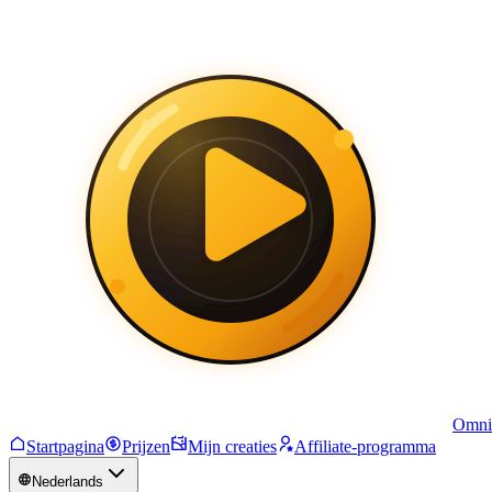
Omni
Startpagina
Prijzen
Mijn creaties
Affiliate-programma
Nederlands