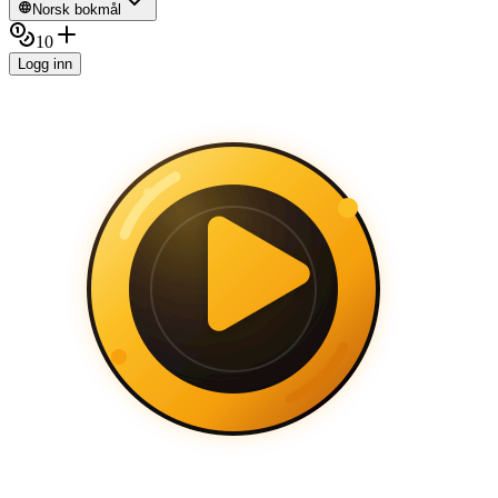
Norsk bokmål
10
Logg inn