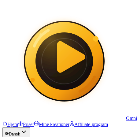
Omni
Hjem
Priser
Mine kreationer
Affiliate-program
Dansk