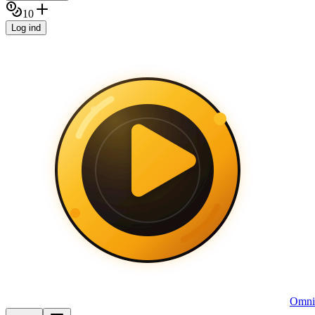
10
Log ind
Omni