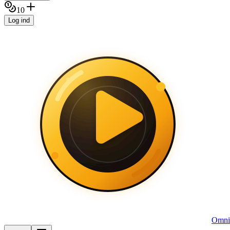
10
Log ind
Omni