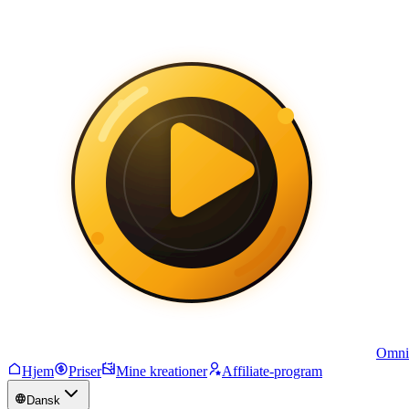
Omni
Hjem
Priser
Mine kreationer
Affiliate-program
Dansk